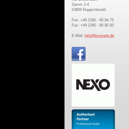
Damm 2-4
53809 Ruppichteroth
Fon: +49 2295 - 90 94 75
Fax: +49 2295 - 90 95 83
E-Mail:
info@kg-event.de