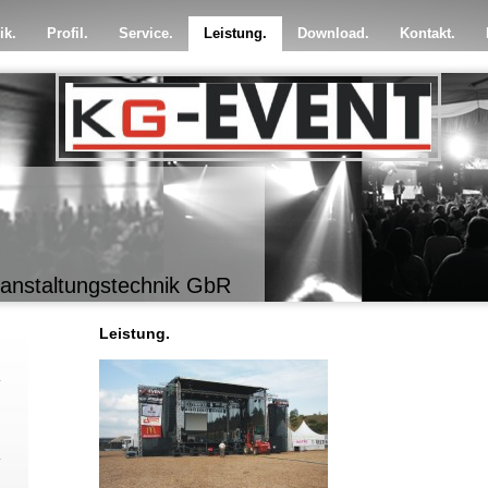
ik.
Profil.
Service.
Leistung.
Download.
Kontakt.
anstaltungstechnik GbR
Leistung.