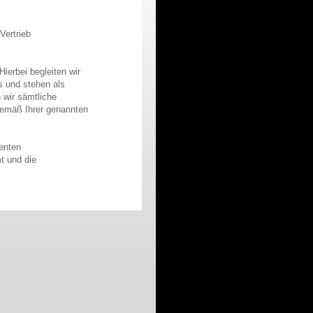
Vertrieb
ierbei begleiten wir
s und stehen als
 wir sämtliche
gemäß Ihrer genannten
enten
t und die