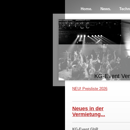
Home.
News.
Techn
KG-Event Ver
NEU! Preisliste 202
6
Neues in der
Vermietung...
KG-Event GbR